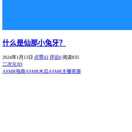
什么是仙那小兔牙？
2024年1月13日
点赞42
评论0
阅读
835
二次元3D
ASMR指南
ASMR
木瓜ASMR
主播资源