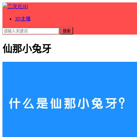
3D主播
搜索
仙那小兔牙