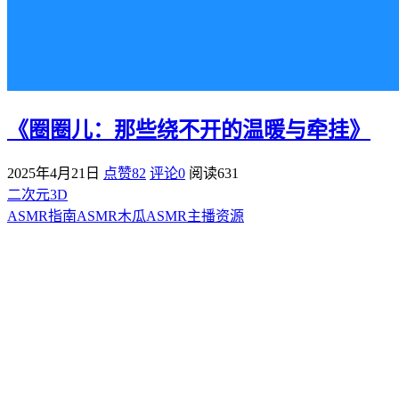
《圈圈儿：那些绕不开的温暖与牵挂》
2025年4月21日
点赞82
评论0
阅读
631
二次元3D
ASMR指南
ASMR
木瓜ASMR
主播资源