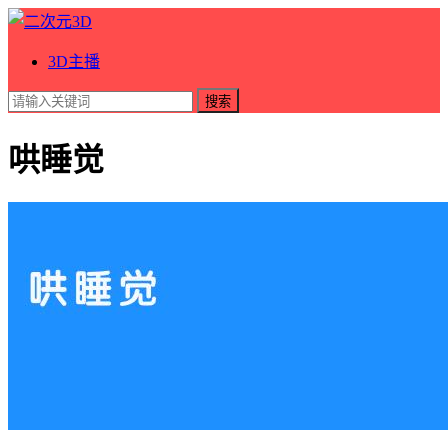
3D主播
搜索
哄睡觉