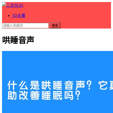
3D主播
搜索
哄睡音声