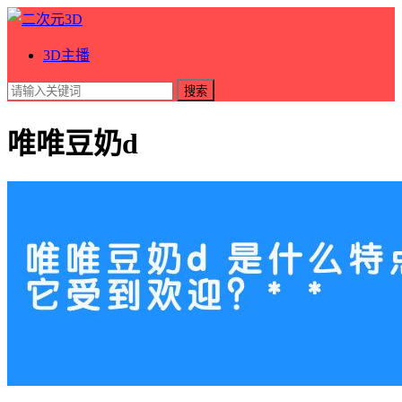
3D主播
搜索
唯唯豆奶d