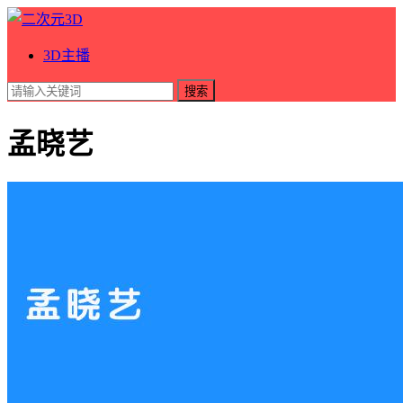
3D主播
搜索
孟晓艺