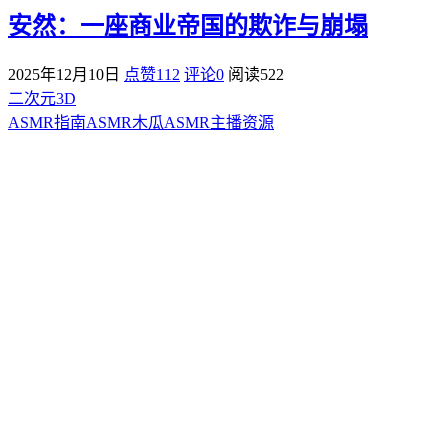
安然：一座商业帝国的欺诈与崩塌
2025年12月10日
点赞112
评论0
阅读
522
二次元3D
ASMR指南
ASMR
木瓜ASMR
主播资源