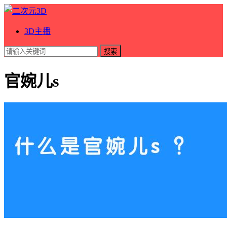
3D主播
搜索
官婉儿s