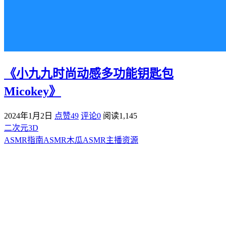
《小九九时尚动感多功能钥匙包
Micokey》
2024年1月2日
点赞49
评论0
阅读
1,145
二次元3D
ASMR指南
ASMR
木瓜ASMR
主播资源