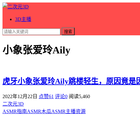
3D主播
搜索
小象张爱玲Aily
虎牙小象张爱玲Aily跳楼轻生，原因竟是
2022年12月22日
点赞61
评论0
阅读
5,460
二次元3D
ASMR指南
ASMR
木瓜ASMR
主播资源