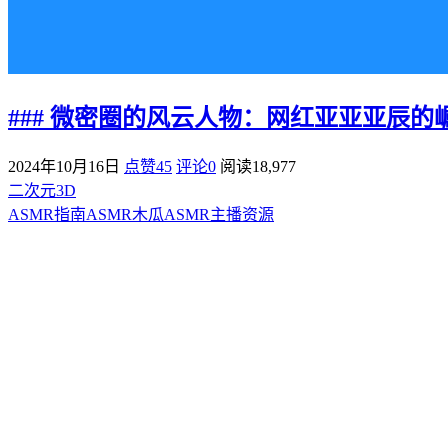
### 微密圈的风云人物：网红亚亚亚辰的
2024年10月16日
点赞45
评论0
阅读
18,977
二次元3D
ASMR指南
ASMR
木瓜ASMR
主播资源