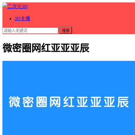
3D主播
搜索
微密圈网红亚亚亚辰