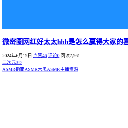
微密圈网红好太太hhh是怎么赢得大家的
2024年6月15日
点赞46
评论0
阅读
7,561
二次元3D
ASMR指南
ASMR
木瓜ASMR
主播资源