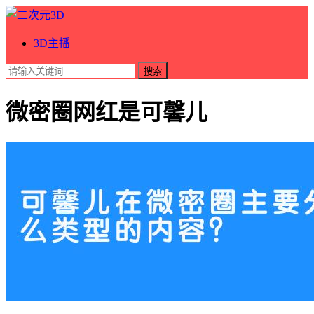
3D主播
搜索
微密圈网红是可馨儿