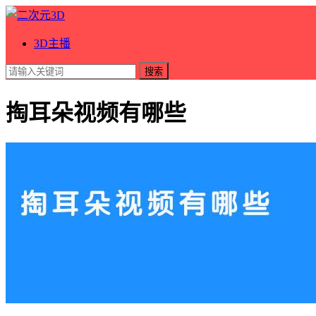
3D主播
搜索
掏耳朵视频有哪些