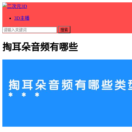
3D主播
搜索
掏耳朵音频有哪些