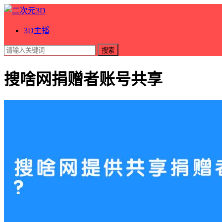
3D主播
搜索
搜啥网捐赠者账号共享