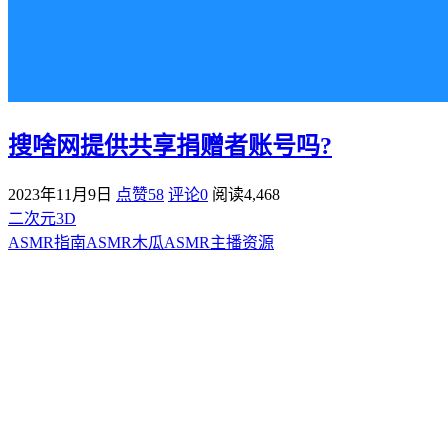
搜啥网提供共享捐赠者账号吗?
2023年11月9日
点赞58
评论0
阅读
4,468
二次元3D
ASMR指南
ASMR
木瓜ASMR
主播资源