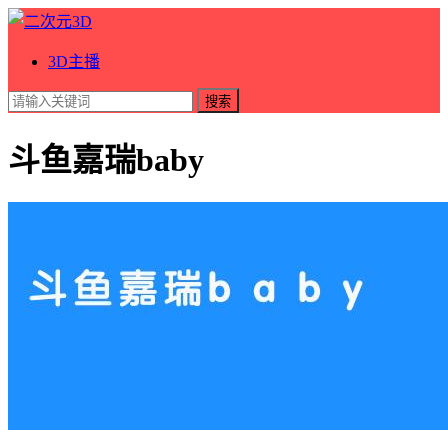
3D主播
搜索
斗鱼嘉瑞baby