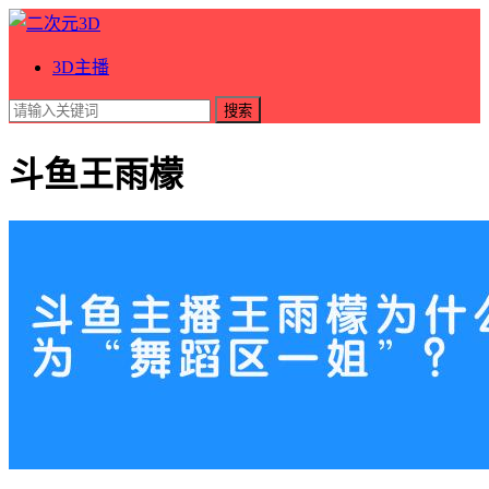
3D主播
搜索
斗鱼王雨檬