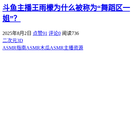
斗鱼主播王雨檬为什么被称为“舞蹈区一
姐”？
2025年8月2日
点赞91
评论0
阅读
736
二次元3D
ASMR指南
ASMR
木瓜ASMR
主播资源