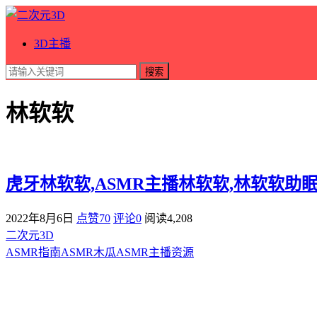
3D主播
搜索
林软软
虎牙林软软,ASMR主播林软软,林软软助
2022年8月6日
点赞70
评论0
阅读
4,208
二次元3D
ASMR指南
ASMR
木瓜ASMR
主播资源