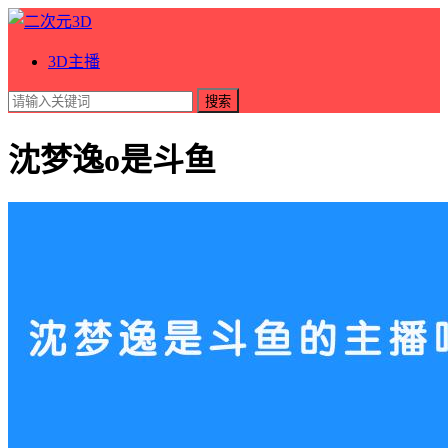
3D主播
搜索
沈梦逸o是斗鱼