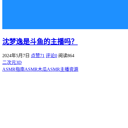
沈梦逸是斗鱼的主播吗？
2024年5月7日
点赞71
评论0
阅读
864
二次元3D
ASMR指南
ASMR
木瓜ASMR
主播资源