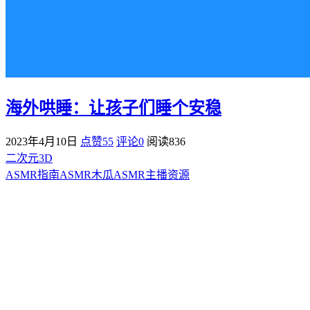
海外哄睡：让孩子们睡个安稳
2023年4月10日
点赞55
评论0
阅读
836
二次元3D
ASMR指南
ASMR
木瓜ASMR
主播资源