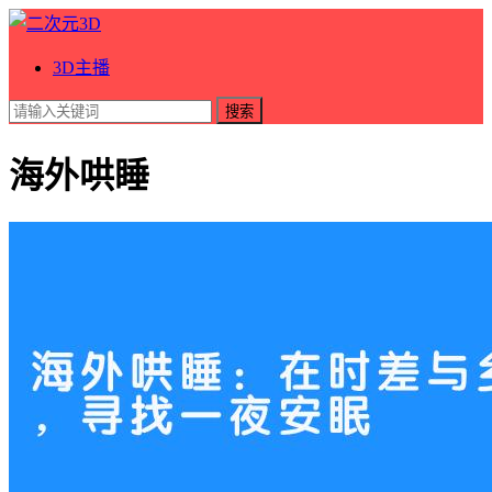
3D主播
搜索
海外哄睡