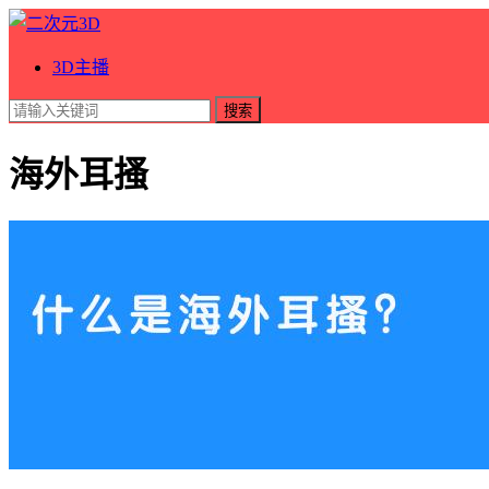
3D主播
搜索
海外耳搔