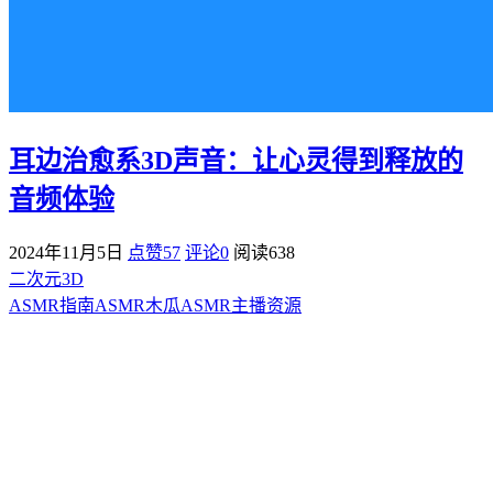
耳边治愈系3D声音：让心灵得到释放的
音频体验
2024年11月5日
点赞57
评论0
阅读
638
二次元3D
ASMR指南
ASMR
木瓜ASMR
主播资源