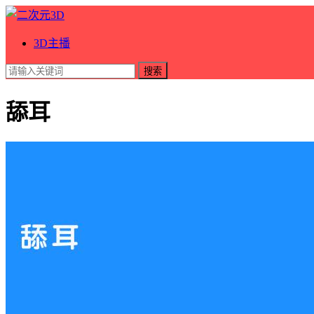
3D主播
搜索
舔耳