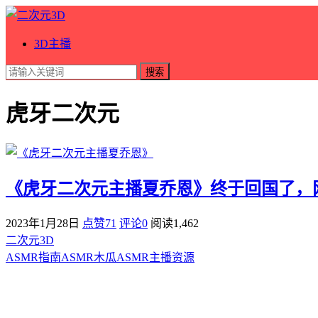
3D主播
搜索
虎牙二次元
《虎牙二次元主播夏乔恩》终于回国了，
2023年1月28日
点赞71
评论0
阅读
1,462
二次元3D
ASMR指南
ASMR
木瓜ASMR
主播资源