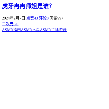
虎牙冉冉师姐是谁？
2024年2月7日
点赞43
评论0
阅读
997
二次元3D
ASMR指南
ASMR
木瓜ASMR
主播资源