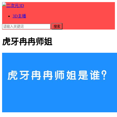
3D主播
搜索
虎牙冉冉师姐