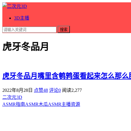
3D主播
搜索
虎牙冬品月
虎牙冬品月嘴里含鹌鹑蛋看起来怎么那么
2022年8月28日
点赞48
评论0
阅读
2,277
二次元3D
ASMR指南
ASMR
木瓜ASMR
主播资源