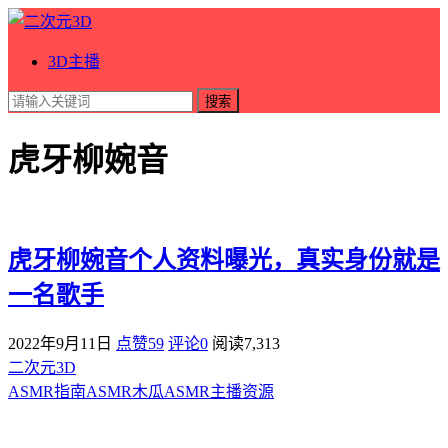
3D主播
搜索
虎牙柳婉音
虎牙柳婉音个人资料曝光，真实身份就是
一名歌手
2022年9月11日
点赞59
评论0
阅读
7,313
二次元3D
ASMR指南
ASMR
木瓜ASMR
主播资源