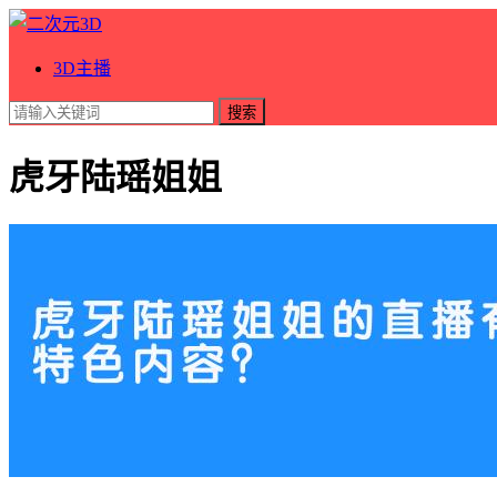
3D主播
搜索
虎牙陆瑶姐姐