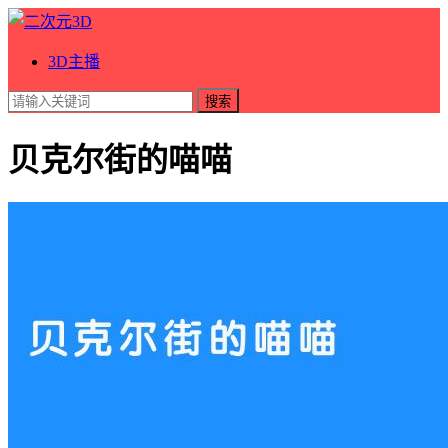
3D主播
搜索
贝克尔街的喵喵