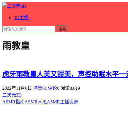
3D主播
搜索
雨教皇
虎牙雨教皇人美又甜美，声控助眠水平一
2022年11月6日
点赞61
评论0
阅读
8,619
二次元3D
ASMR指南
ASMR
木瓜ASMR
主播资源