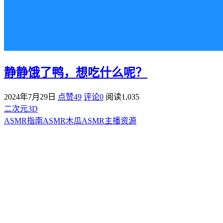
静静饿了鸭，想吃什么呢？
2024年7月29日
点赞49
评论0
阅读
1,035
二次元3D
ASMR指南
ASMR
木瓜ASMR
主播资源