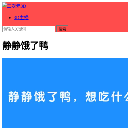
3D主播
搜索
静静饿了鸭