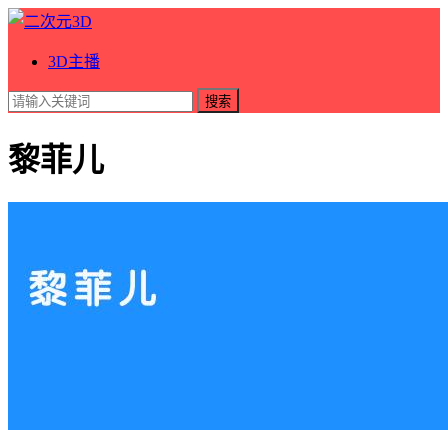
3D主播
搜索
黎菲儿