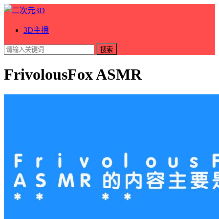
3D主播
搜索
FrivolousFox ASMR