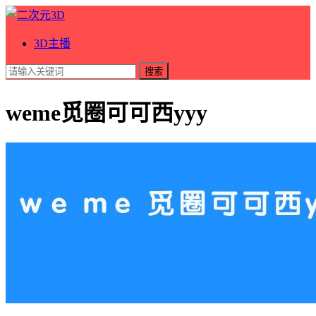
3D主播
搜索
weme觅圈可可西yyy