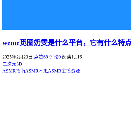
weme觅圈奶雯是什么平台，它有什么特点？
2025年2月23日
点赞68
评论0
阅读
1,116
二次元3D
ASMR指南
ASMR
木瓜ASMR
主播资源