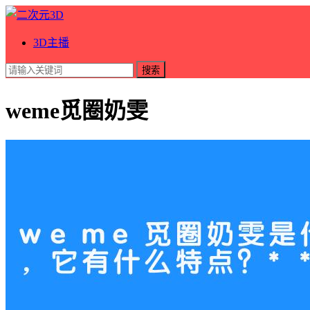
3D主播
搜索
weme觅圈奶雯