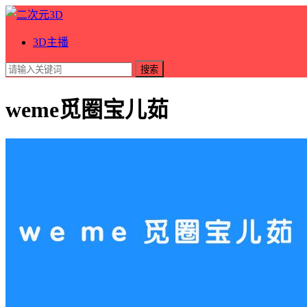
3D主播
搜索
weme觅圈宝儿茹