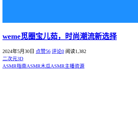
weme觅圈宝儿茹，时尚潮流新选择
2024年5月30日
点赞56
评论0
阅读
1,382
二次元3D
ASMR指南
ASMR
木瓜ASMR
主播资源