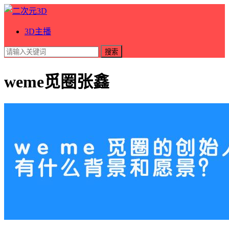
3D主播
搜索
weme觅圈张鑫