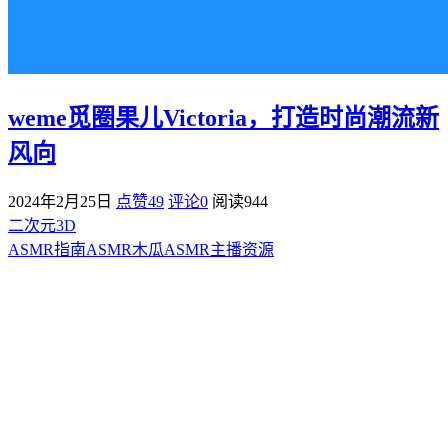
weme觅圈果儿Victoria，打造时尚潮流新
风向
2024年2月25日
点赞49
评论0
阅读
944
二次元3D
ASMR指南
ASMR
木瓜ASMR
主播资源