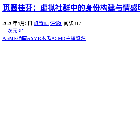
觅圈桂芬：虚拟社群中的身份构建与情感
2026年4月5日
点赞83
评论0
阅读
317
二次元3D
ASMR指南
ASMR
木瓜ASMR
主播资源