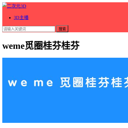
3D主播
搜索
weme觅圈桂芬桂芬