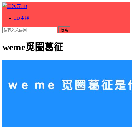
3D主播
搜索
weme觅圈葛征