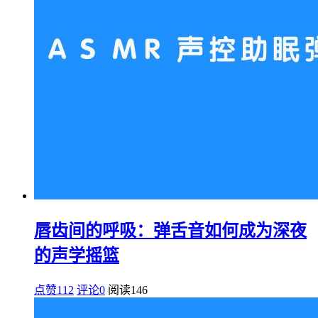
唇齿间的呼吸：弹舌音如何成为深夜
的声学摇篮
点赞112
评论0
阅读
146