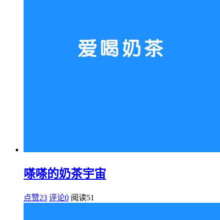
嗏嗏的奶茶宇宙
点赞23
评论0
阅读
51