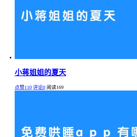
小蒋姐姐的夏天
点赞110
评论0
阅读
169