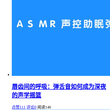
唇齿间的呼吸：弹舌音如何成为深夜
的声学摇篮
点赞111
评论0
阅读
146