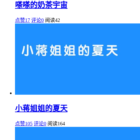
嗏嗏的奶茶宇宙
点赞17
评论0
阅读
42
小蒋姐姐的夏天
点赞105
评论0
阅读
164