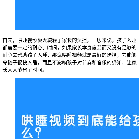
首先，哄睡视频极大减轻了家长的负担，一般来说，孩子入睡
都需要一定的耐心、时间，如果家长本身疲劳而又没有足够的
耐心去帮助孩子入睡，那么哄睡视频就是最好的选择，它能够
令孩子很快入睡，而且不影响孩子对节奏和音乐的感知，让家
长大大节省了时间。