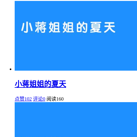
小蒋姐姐的夏天
点赞102
评论0
阅读
160