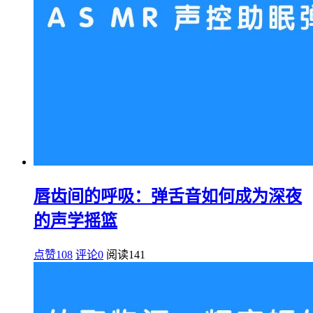
唇齿间的呼吸：弹舌音如何成为深夜
的声学摇篮
点赞108
评论0
阅读
141