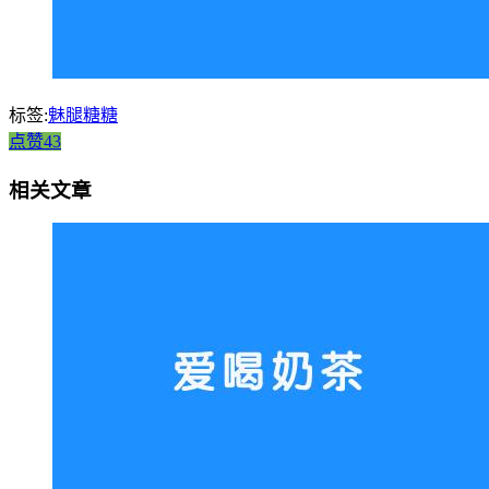
标签:
魅腿糖糖
点赞43
相关文章