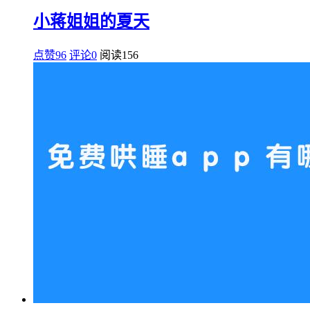
小蒋姐姐的夏天
点赞96
评论0
阅读
156