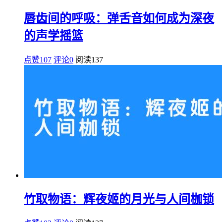
唇齿间的呼吸：弹舌音如何成为深夜
的声学摇篮
点赞107
评论0
阅读
137
竹取物语：辉夜姬的月光与人间枷锁