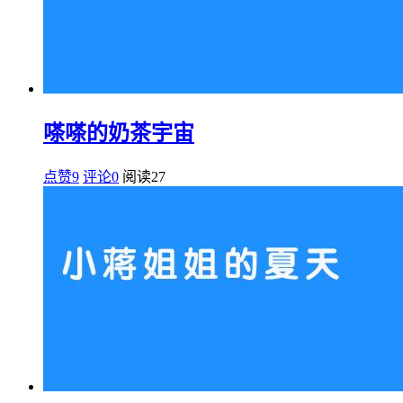
嗏嗏的奶茶宇宙
点赞9
评论0
阅读
27