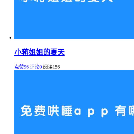
小蒋姐姐的夏天
点赞96
评论0
阅读
156