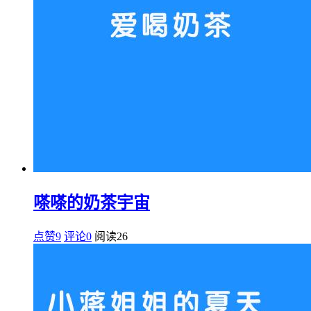
嗏嗏的奶茶宇宙
点赞9
评论0
阅读
26