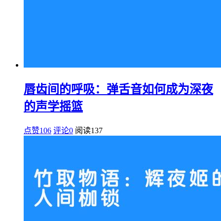
唇齿间的呼吸：弹舌音如何成为深夜
的声学摇篮
点赞106
评论0
阅读
137