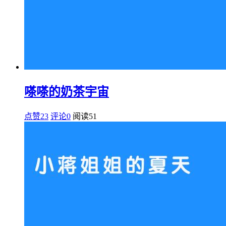
嗏嗏的奶茶宇宙
点赞23
评论0
阅读
51