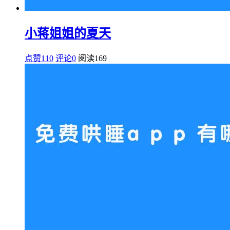
小蒋姐姐的夏天
点赞110
评论0
阅读
169