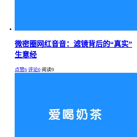
微密圈网红音音：滤镜背后的“真实”
生意经
点赞6
评论0
阅读
9