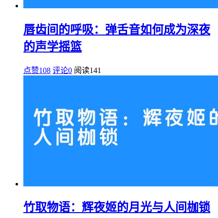
唇齿间的呼吸：弹舌音如何成为深夜
的声学摇篮
点赞108
评论0
阅读
141
竹取物语：辉夜姬的月光与人间枷锁