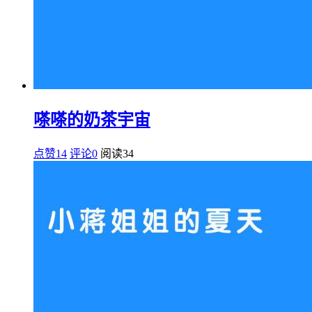
嗏嗏的奶茶宇宙
点赞14
评论0
阅读
34