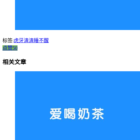
标签:
虎牙清清睡不醒
点赞50
相关文章