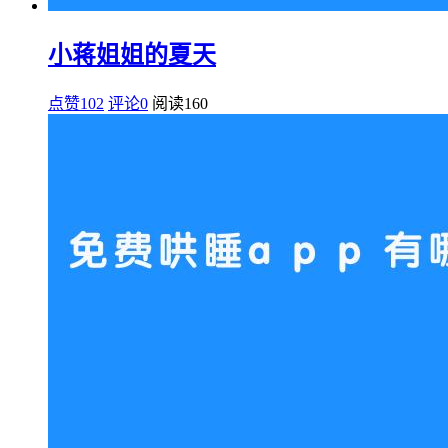
小蒋姐姐的夏天
点赞102
评论0
阅读
160