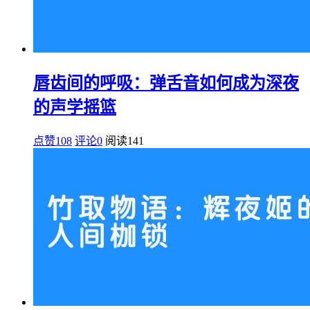
唇齿间的呼吸：弹舌音如何成为深夜
的声学摇篮
点赞108
评论0
阅读
141