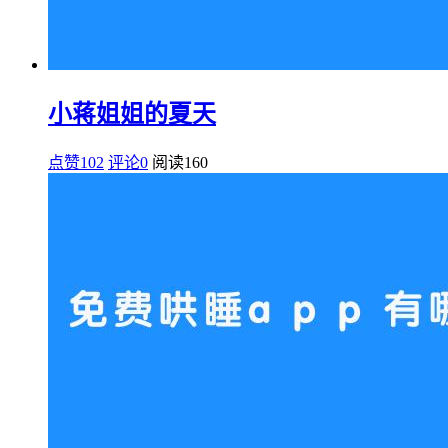
小蒋姐姐的夏天
点赞102
评论0
阅读
160