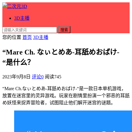
3D主播
搜索
您的位置
首页
3D主播
“Mare Ch. なぃとめあ-耳舐めおばけ-
“是什么？
2023年9月8日
评论0
阅读
745
“Mare Ch.なぃとめあ-耳舐めおばけ-“是一款日本单机游戏，
放置在迷宫里的灵异游戏。玩家在剧情里扮演一个邪恶的耳舐
め妖怪来捉弄冒险者，试图阻止他们解开迷宫的谜题。