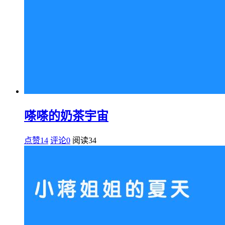
嗏嗏的奶茶宇宙
点赞14
评论0
阅读
34