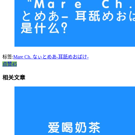
标签:
Mare Ch. なぃとめあ-耳舐めおばけ-
点赞45
相关文章